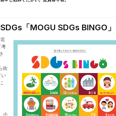
Gs「MOGU SDGs BINGO」
身近
て考
さ
ら街
てい
に
た、小