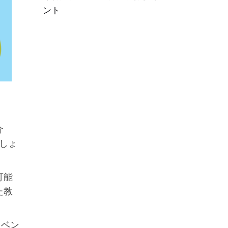
ント
介
しょ
可能
た教
イベン